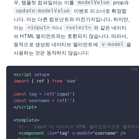
우, 템플릿 컴파일러는 이를
prop과
modelValue
이벤트 리스너로 확장합
update:modelValue
니다. 이는 다른 컴포넌트와 마찬가지입니다. 하지만,
이는
이나
와 같은 네이티
<input>
<select>
브 HTML 엘리먼트와는 호환되지 않습니다. 따라서,
동적으로 생성된 네이티브 엘리먼트에
을
v-model
사용하는 것은 동작하지 않습니다:
vue
<
script
 setup
>
import
 { ref } 
from
 'vue'
const
 tag
 =
 ref
(
'input'
)
const
 username
 =
 ref
(
''
)
</
script
>
<
template
>
  <!-- 'input'이 네이티브 HTML 엘리먼트이므로 동작하
  <
component
 :
is
=
"
tag
"
 v-model
=
"
username
"
 />