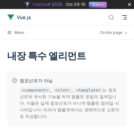
ViteConf 2025
· Oct 09-10
등록하기
Skip to content
내장 특수 엘리먼트 has loaded
Vue.js
Menu
On this page
내장 특수 엘리먼트
컴포넌트가 아님
,
,
는 컴포
<component>
<slot>
<template>
넌트와 유사한 기능을 하며 템플릿 문법의 일부입니
다. 이들은 실제 컴포넌트가 아니며 템플릿 컴파일 시
사라집니다. 따라서 템플릿에서는 관례적으로 소문자
로 작성합니다.