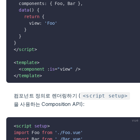
  components: { Foo, Bar },
  data
() {
    return
 {
      view: 
'Foo'
    }
  }
}
</
script
>
<
template
>
  <
component
 :
is
=
"
view
"
 />
</
template
>
컴포넌트 정의로 렌더링하기 (
<script setup>
을 사용하는 Composition API):
vue
<
script
 setup
>
import
 Foo 
from
 './Foo.vue'
import
 Bar 
from
 './Bar.vue'