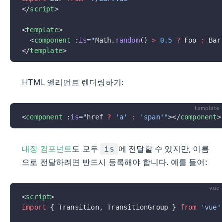
</
script
>
<
template
>
  <
component
 :
is
=
"
Math.
random
() 
>
 0.5
 ?
 Foo 
:
 Bar
</
template
>
HTML 엘리먼트 렌더링하기:
template
<
component
 :
is
=
"
href 
?
 'a'
 :
 'span'"
></
component
>
내장 컴포넌트
도 모두
에 전달할 수 있지만, 이름
is
으로 전달하려면 반드시 등록해야 합니다. 예를 들어:
vue
<
script
>
import
 { Transition, TransitionGroup } 
from
 'vue'