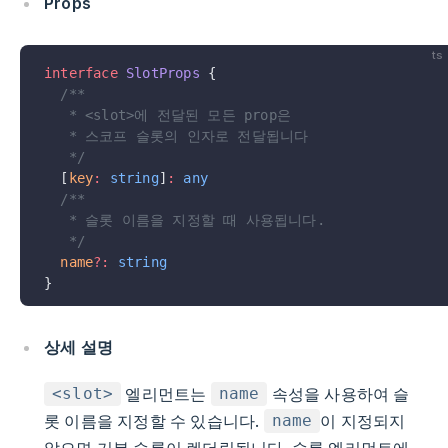
Props
ts
interface
 SlotProps
 {
  /**
   * <slot>에 전달된 모든 prop은
   * 스코프 슬롯의 인자로 전달됩니다
   */
  [
key
:
 string
]
:
 any
  /**
   * 슬롯 이름을 지정할 때 사용됩니다.
   */
  name
?:
 string
}
상세 설명
엘리먼트는
속성을 사용하여 슬
<slot>
name
롯 이름을 지정할 수 있습니다.
이 지정되지
name
않으면 기본 슬롯이 렌더링됩니다. 슬롯 엘리먼트에