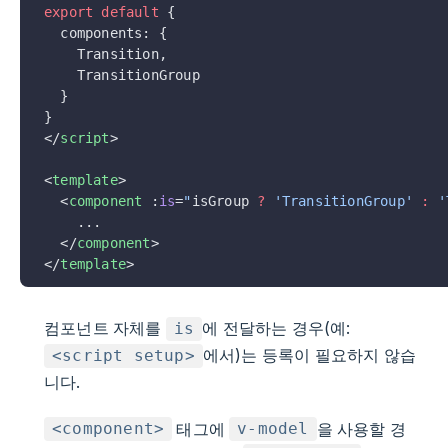
export
 default
 {
  components: {
    Transition,
    TransitionGroup
  }
}
</
script
>
<
template
>
  <
component
 :
is
=
"
isGroup 
?
 'TransitionGroup'
 :
 '
    ...
  </
component
>
</
template
>
컴포넌트 자체를
에 전달하는 경우(예:
is
에서)는 등록이 필요하지 않습
<script setup>
니다.
태그에
을 사용할 경
<component>
v-model