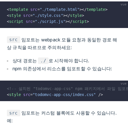
vue
<
template
 src
=
"./template.html"
></
template
>
<
style
 src
=
"./style.css"
></
style
>
<
script
 src
=
"./script.js"
></
script
>
임포트는 webpack 모듈 요청과 동일한 경로 해
src
상 규칙을 따르므로 주의하세요:
상대 경로는
로 시작해야 합니다.
./
npm 의존성에서 리소스를 임포트할 수 있습니다:
vue
<!-- 설치된 "todomvc-app-css" npm 패키지에서 파일 임포트
<
style
 src
=
"todomvc-app-css/index.css"
 />
임포트는 커스텀 블록에도 사용할 수 있습니다.
src
예: