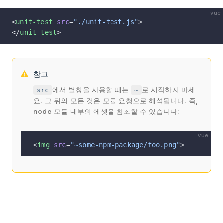
vue
<
unit-test
 src
=
"./unit-test.js"
>
</
unit-test
>
참고
에서 별칭을 사용할 때는
로 시작하지 마세
src
~
요. 그 뒤의 모든 것은 모듈 요청으로 해석됩니다. 즉,
node 모듈 내부의 에셋을 참조할 수 있습니다:
vue
<
img
 src
=
"~some-npm-package/foo.png"
>