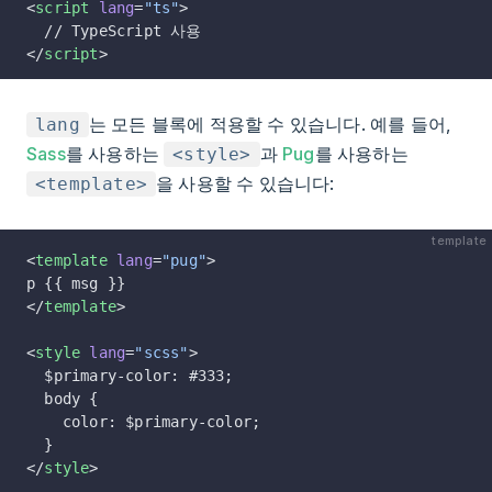
<
script
 lang
=
"ts"
>
  // TypeScript 사용
</
script
>
는 모든 블록에 적용할 수 있습니다. 예를 들어,
lang
Sass
를 사용하는
과
Pug
를 사용하는
<style>
을 사용할 수 있습니다:
<template>
template
<
template
 lang
=
"pug"
>
p {{ msg }}
</
template
>
<
style
 lang
=
"scss"
>
  $primary-color: #333;
  body {
    color: $primary-color;
  }
</
style
>