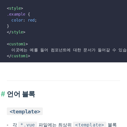
<
style
>
.example
 {
  color
: 
red
;
}
</
style
>
<
custom1
>
  이곳에는 예를 들어 컴포넌트에 대한 문서가 들어갈 수 있습
</
custom1
>
언어 블록
<template>
각
파일에는 최상위
블록
*.vue
<template>