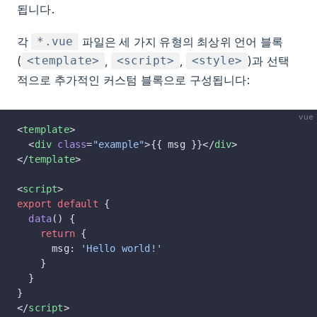
됩니다.
각
파일은 세 가지 유형의 최상위 언어 블록
*.vue
(
,
,
)과 선택
<template>
<script>
<style>
적으로 추가적인 커스텀 블록으로 구성됩니다:
vue
<
template
>
  <
div
 class
=
"example"
>{{ msg }}</
div
>
</
template
>
<
script
>
export
 default
 {
  data
() {
    return
 {
      msg: 
'Hello world!'
    }
  }
}
</
script
>